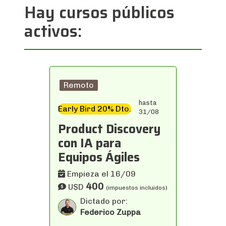
Hay cursos públicos
activos:
Remoto
hasta
Early Bird 20% Dto.
31/08
Product Discovery
con IA para
Equipos Ágiles
Empieza el 16/09
400
U$D
(impuestos incluidos)
Dictado por:
Federico Zuppa