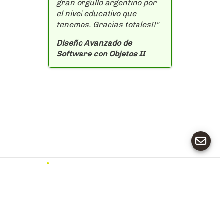
gran orgullo argentino por
el nivel educativo que
tenemos. Gracias totales!!"
Diseño Avanzado de
Software con Objetos II
✕
Conocé más sobre
Política de
Privacy
lo que hacemos en
Privacidad
Policy
10Pines