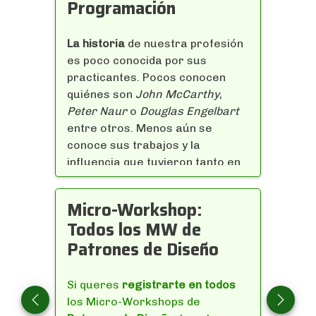
Programación
La historia
de nuestra profesión
es poco conocida por sus
practicantes. Pocos conocen
quiénes son
John McCarthy
,
Peter Naur
o
Douglas Engelbart
entre otros. Menos aún se
conoce sus trabajos y la
influencia que tuvieron tanto en
los lenguajes de programación
como en la tecnología que
Micro-Workshop:
usamos.
Todos los MW de
Según
Alan Kay
, “nuestra cultura
Patrones de Diseño
es una
cultura pop
…
desconocemos nuestra historia
y por eso nos pasamos
Si queres
registrarte en todos
reinventando la rueda pinchada
”.
los Micro-Workshops de
Previous
Next