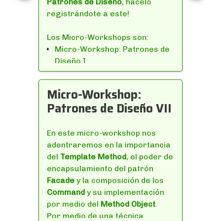
Patrones de Diseño
, hacelo
Este curso tiene los siguientes
registrándote a este!
objetivos:
Repasar la historia de nuestra
Los Micro-Workshops son:
profesión en lo que respecta a
Micro-Workshop: Patrones de
lenguajes de programación,
Diseño I
quiénes los hicieron, bajo qué
Micro-Workshop: Patrones de
principios filosóficos y/o
Diseño II
Micro-Workshop:
comerciales (si los hubo), en
Micro-Workshop: Patrones de
Patrones de Diseño VII
qué contextos históricos se
Diseño III
crearon, etc.
Micro-Workshop: Patrones de
Conocer a los personajes
Diseño IV
En este micro-workshop nos
detrás de ellos, su manera de
Micro-Workshop: Patrones de
adentraremos en la importancia
pensar, qué lograron y qué no.
Diseño V
del
Template Method
, el poder de
Hacer un ejercicio con cada
Micro-Workshop: Patrones de
encapsulamiento del patrón
lenguaje, cuando lo amerite,
Diseño VI
Facade
y la composición de los
para poder compararlos de
Micro-Workshop: Patrones de
Command
y su implementación
manera práctica
Diseño VII
por medio del
Method Object
.
Principalmente, discutir entre
Por medio de una técnica